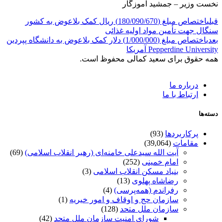
نخست وزیر – جمشید آموزگار
قبلی
اختصاص مبلغ (180/090/670) ریال کمک بلاعوض به کشور
سنگال جهت تأمین مواد اولیه غذائی
بعدی
اختصاص مبلغ (1/000/000) دلار کمک بلاعوض به دانشگاه پپردین
Pepperdine University آمریکا
همه حقوق برای سعید کمالی محفوظ است.
درباره ما
ارتباط با ما
دسته‌ها
پرکاربردها
(93)
مقامات
(39,064)
آیت الله سیدعلی خامنه‌ای (رهبر انقلاب اسلامی)
(69)
امام خمینی
(252)
بنیاد مسکن انقلاب اسلامی
(3)
رضاشاه پهلوی
(13)
رفراندم (همه‌پرسی)
(4)
سازمان حج و اوقاف و امور خیریه
(1)
سازمان ملل متحد
(128)
شورای امنیت سازمان ملل متحد
(42)