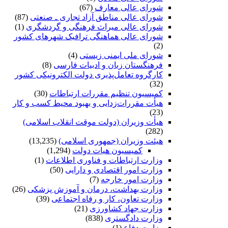
شورای عالی معارف
(67)
شورای عالی مناطق آزاد تجاری ـ صنعتی
(87)
شورای عالی میراث فرهنگی و گردشگری
(1)
شورای عالی هماهنگی ترافیک شهرهای کشور
(2)
شورای ملی ایمنی زیستی
(4)
فرهنگستان زبان و ادبیات فارسی
(8)
کارگروه تعامل‌پذیری دولت الکترونیکی کشور
(32)
کمیسیون تنظیم مقررات ارتباطات
(30)
هیأت مقررات‌زدایی و بهبود محیط کسب و کار
(23)
هیأت وزیران (دولت موقت انقلاب اسلامی)
(282)
هیئت وزیران (جمهوری اسلامی)
(13,235)
کمیسیون هیات دولت
(1,294)
وزارت ارتباطات و فناوری اطلاعات
(1)
وزارت امور اقتصادی و دارایی
(50)
وزارت امور خارجه
(7)
وزارت بهداشت، درمان و آموزش پزشکی
(26)
وزارت تعاون، کار و رفاه اجتماعی
(39)
وزارت جهاد کشاورزی
(21)
وزارت دادگستری
(838)
وزارت دفاع
(1)