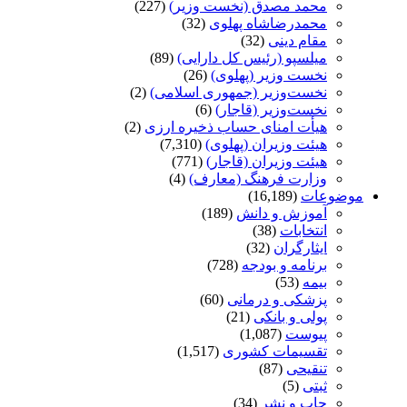
محمد مصدق (نخست وزیر)
(227)
محمدرضاشاه پهلوی
(32)
مقام دینی
(32)
میلسپو (رئیس کل دارایی)
(89)
نخست وزیر (پهلوی)
(26)
نخست‌وزیر (جمهوری اسلامی)
(2)
نخست‌وزیر (قاجار)
(6)
هیأت امنای حساب ذخیره ارزی
(2)
هیئت وزیران (پهلوی)
(7,310)
هیئت وزیران (قاجار)
(771)
وزارت فرهنگ (معارف)
(4)
موضوعات
(16,189)
آموزش و دانش
(189)
انتخابات
(38)
ایثارگران
(32)
برنامه و بودجه
(728)
بیمه
(53)
پزشکی و درمانی
(60)
پولی و بانکی
(21)
پیوست
(1,087)
تقسیمات کشوری
(1,517)
تنقیحی
(87)
ثبتی
(5)
چاپ و نشر
(34)